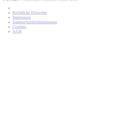
Datenschutzhinweisen
Rechtliche Hinweise
von BMW
Impressum
Datenschutzbestimmungen
Cookies
AGB
BMW Online-Account
regionalen Partner