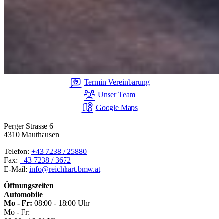
Termin Vereinbarung
Unser Team
Google Maps
Perger Strasse 6
4310 Mauthausen
Telefon:
+43 7238 / 25880
Fax:
+43 7238 / 3672
E-Mail:
info@reichhart.bmw.at
Öffnungszeiten
Automobile
Mo - Fr:
08:00 - 18:00 Uhr
Mo - Fr: