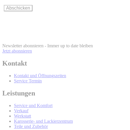
Wie können Sie Ihre Einwilligung ändern oder widerrufen?
BMW Online-
Account
info@bmw.at
Newsletter abonnieren - Immer up to date bleiben
Jetzt abonnieren
Kontakt
BMW Online-Account
Kontakt und Öffnungszeiten
Service Termin
Wer wird Ihre Daten erhalten und Sie
Leistungen
mit werblicher Kommunikation
Service und Komfort
kontaktieren?
Verkauf
Werkstatt
Karosserie- und Lackierzentrum
Teile und Zubehör