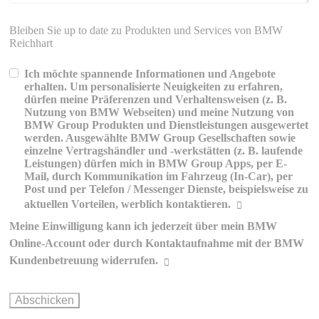
Bleiben Sie up to date zu Produkten und Services von BMW
Reichhart
Ich möchte spannende Informationen und Angebote
erhalten. Um personalisierte Neuigkeiten zu erfahren,
dürfen meine Präferenzen und Verhaltensweisen (z. B.
Nutzung von BMW Webseiten) und meine Nutzung von
BMW Group Produkten und Dienstleistungen ausgewertet
werden. Ausgewählte BMW Group Gesellschaften sowie
einzelne Vertragshändler und -werkstätten (z. B. laufende
Leistungen) dürfen mich in BMW Group Apps, per E-
Mail, durch Kommunikation im Fahrzeug (In-Car), per
Post und per Telefon / Messenger Dienste, beispielsweise zu
aktuellen Vorteilen, werblich kontaktieren.
Meine Einwilligung kann ich jederzeit über mein BMW
Erklärungen zur werblichen
Online-Account oder durch Kontaktaufnahme mit der BMW
Kommunikation und Personalisierung
Kundenbetreuung widerrufen.
Wie können Sie Ihre Einwilligung ändern oder widerrufen?