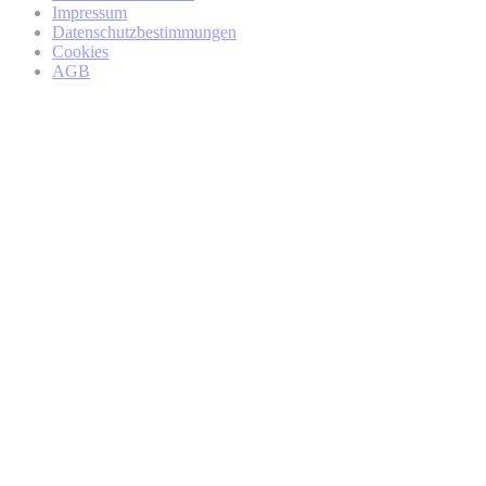
von BMW
Impressum
Datenschutzbestimmungen
Cookies
AGB
BMW Online-Account
regionalen Partner