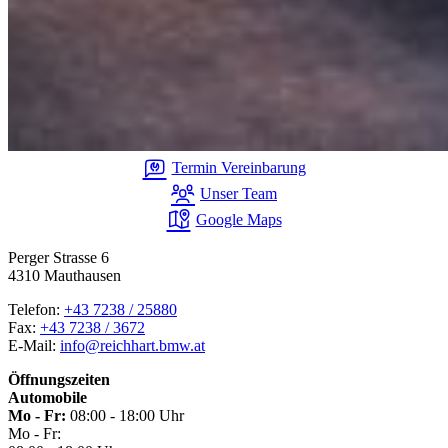
Termin Vereinbarung
Unser Team
Google Maps
Perger Strasse 6
4310 Mauthausen
Telefon:
+43 7238 / 25880
Fax:
+43 7238 / 3672
E-Mail:
info@reichhart.bmw.at
Öffnungszeiten
Automobile
Mo - Fr:
08:00 - 18:00 Uhr
Mo - Fr: