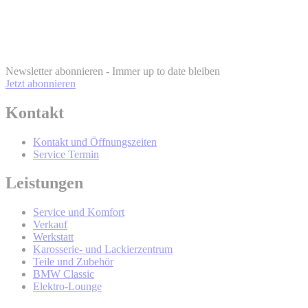
BMW Online-
Account
info@bmw.at
Newsletter abonnieren - Immer up to date bleiben
Jetzt abonnieren
Kontakt
BMW Online-Account
Kontakt und Öffnungszeiten
Service Termin
Wer wird Ihre Daten erhalten und Sie
Leistungen
mit werblicher Kommunikation
Service und Komfort
kontaktieren?
Verkauf
Werkstatt
Karosserie- und Lackierzentrum
Teile und Zubehör
BMW Classic
Elektro-Lounge