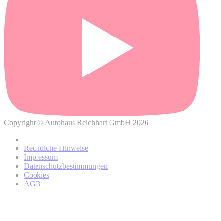
Wo können Sie weitere Informationen über die Verarbeitung
Ihrer personenbezogenen Daten und Ihrer damit
verbundenen Rechte finden?
Copyright © Autohaus Reichhart GmbH 2026
Datenschutzhinweisen
Rechtliche Hinweise
von BMW
Impressum
Datenschutzbestimmungen
Cookies
AGB