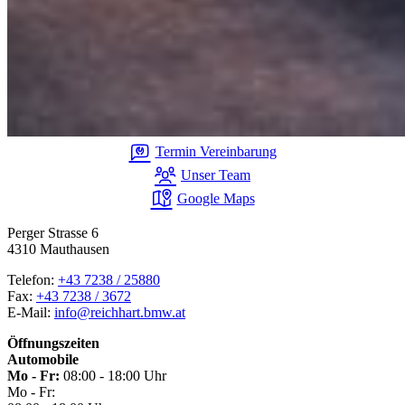
Termin Vereinbarung
Unser Team
Google Maps
Perger Strasse 6
4310 Mauthausen
Telefon:
+43 7238 / 25880
Fax:
+43 7238 / 3672
E-Mail:
info@reichhart.bmw.at
Öffnungszeiten
Automobile
Mo - Fr:
08:00 - 18:00 Uhr
Mo - Fr: