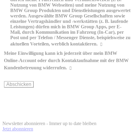
Nutzung von BMW Webseiten) und meine Nutzung von
BMW Group Produkten und Dienstleistungen ausgewertet
werden. Ausgewählte BMW Group Gesellschaften sowie
einzelne Vertragshändler und -werkstätten (z. B. laufende
Leistungen) dürfen mich in BMW Group Apps, per E-
Mail, durch Kommunikation im Fahrzeug (In-Car), per
Post und per Telefon / Messenger Dienste, beispielsweise zu
aktuellen Vorteilen, werblich kontaktieren.
Meine Einwilligung kann ich jederzeit über mein BMW
Erklärungen zur werblichen
Online-Account oder durch Kontaktaufnahme mit der BMW
Kommunikation und Personalisierung
Kundenbetreuung widerrufen.
Wie können Sie Ihre Einwilligung ändern oder widerrufen?
BMW Online-
Account
info@bmw.at
Newsletter abonnieren - Immer up to date bleiben
Jetzt abonnieren