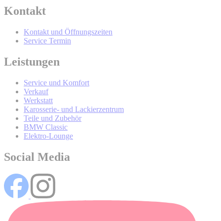
Kontakt
BMW Online-Account
Kontakt und Öffnungszeiten
Service Termin
Wer wird Ihre Daten erhalten und Sie
Leistungen
mit werblicher Kommunikation
Service und Komfort
kontaktieren?
Verkauf
Werkstatt
Karosserie- und Lackierzentrum
Teile und Zubehör
BMW Classic
Elektro-Lounge
Social Media