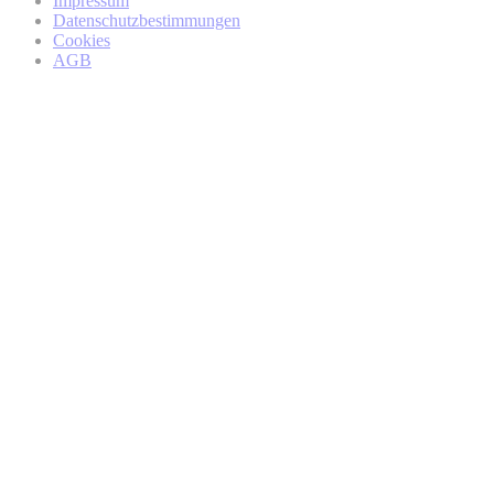
Impressum
Datenschutzbestimmungen
Cookies
AGB
BMW Online-Account
regionalen Partner