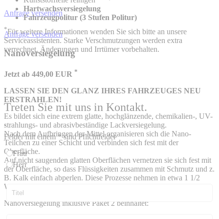
Hartwachsversiegelung
Anfrage versenden
Fahrzeugpolitur (3 Stufen Politur)
*
Für weitere Informationen wenden Sie sich bitte an unsere
Anfrage versenden
Serviceassistenten. Starke Verschmutzungen werden extra
verrechnet. Änderungen und Irrtümer vorbehalten.
Nanoversiegelung
*
Jetzt ab 449,00 EUR
LASSEN SIE DEN GLANZ IHRES FAHRZEUGES NEU
ERSTRAHLEN!
Treten Sie mit uns in Kontakt.
Es bildet sich eine extrem glatte, hochglänzende, chemikalien-, UV-
strahlungs- und abrasivbeständige Lackversiegelung.
´
Nach dem Aufbringen der Mittel organisieren sich die Nano-
Felder mit einem * sind Pflichtfelder
Teilchen zu einer Schicht und verbinden sich fest mit der
Oberfläche.
Frau
Auf nicht saugenden glatten Oberflächen vernetzen sie sich fest mit
Herr
der Oberfläche, so dass Flüssigkeiten zusammen mit Schmutz und z.
B. Kalk einfach abperlen. Diese Prozesse nehmen in etwa 1 1/2
Werktage in Anspruch.
Nanoversiegelung inklusive Paket 2 beinhaltet: