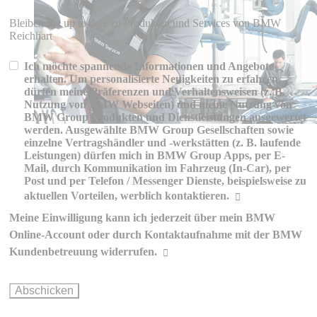
Bleiben Sie up to date zu Produkten und Services von BMW
Reichhart
Ich möchte spannende Informationen und Angebote
erhalten. Um personalisierte Neuigkeiten zu erfahren,
dürfen meine Präferenzen und Verhaltensweisen (z. B.
Nutzung von BMW Webseiten) und meine Nutzung von
BMW Group Produkten und Dienstleistungen ausgewertet
werden. Ausgewählte BMW Group Gesellschaften sowie
einzelne Vertragshändler und -werkstätten (z. B. laufende
Leistungen) dürfen mich in BMW Group Apps, per E-
Mail, durch Kommunikation im Fahrzeug (In-Car), per
Post und per Telefon / Messenger Dienste, beispielsweise zu
aktuellen Vorteilen, werblich kontaktieren.
Meine Einwilligung kann ich jederzeit über mein BMW
Erklärungen zur werblichen
Online-Account oder durch Kontaktaufnahme mit der BMW
Kommunikation und Personalisierung
Kundenbetreuung widerrufen.
Wie können Sie Ihre Einwilligung ändern oder widerrufen?