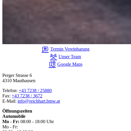
Termin Vereinbarung
Unser Team
Google Maps
Perger Strasse 6
4310 Mauthausen
Telefon:
+43 7238 / 25880
Fax:
+43 7238 / 3672
E-Mail:
info@reichhart.bmw.at
Öffnungszeiten
Automobile
Mo - Fr:
08:00 - 18:00 Uhr
Mo - Fr: