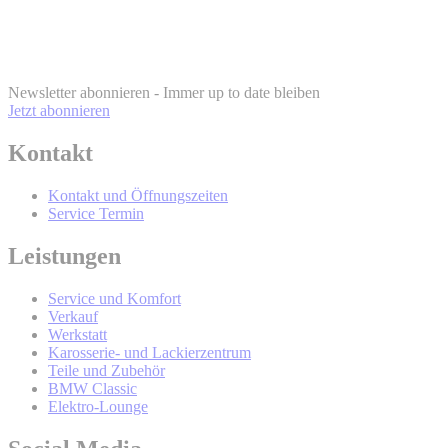
BMW Online-
Account
info@bmw.at
Newsletter abonnieren - Immer up to date bleiben
Jetzt abonnieren
Kontakt
BMW Online-Account
Kontakt und Öffnungszeiten
Service Termin
Wer wird Ihre Daten erhalten und Sie
Leistungen
mit werblicher Kommunikation
Service und Komfort
kontaktieren?
Verkauf
Werkstatt
Karosserie- und Lackierzentrum
Teile und Zubehör
BMW Classic
Elektro-Lounge