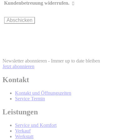
Kommunikation und Personalisierung
Kundenbetreuung widerrufen.
Wie können Sie Ihre Einwilligung ändern oder widerrufen?
BMW Online-
Account
info@bmw.at
Newsletter abonnieren - Immer up to date bleiben
Jetzt abonnieren
Kontakt
BMW Online-Account
Kontakt und Öffnungszeiten
Service Termin
Wer wird Ihre Daten erhalten und Sie
Leistungen
mit werblicher Kommunikation
Service und Komfort
kontaktieren?
Verkauf
Werkstatt