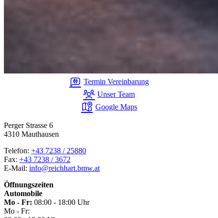
Termin Vereinbarung
Unser Team
Google Maps
Perger Strasse 6
4310 Mauthausen
Telefon:
+43 7238 / 25880
Fax:
+43 7238 / 3672
E-Mail:
info@reichhart.bmw.at
Öffnungszeiten
Automobile
Mo - Fr:
08:00 - 18:00 Uhr
Mo - Fr: