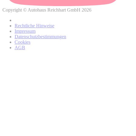
verbundenen Rechte finden?
Copyright © Autohaus Reichhart GmbH 2026
Datenschutzhinweisen
Rechtliche Hinweise
von BMW
Impressum
Datenschutzbestimmungen
Cookies
AGB
BMW Online-Account
regionalen Partner