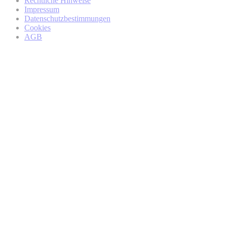
Rechtliche Hinweise
von BMW
Impressum
Datenschutzbestimmungen
Cookies
AGB
BMW Online-Account
regionalen Partner