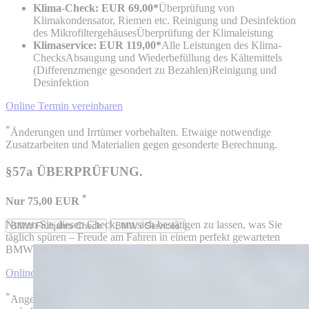
Klima-Check: EUR 69,00*
Überprüfung von
Klimakondensator, Riemen etc. Reinigung und Desinfektion
des MikrofiltergehäusesÜberprüfung der Klimaleistung
Klimaservice: EUR 119,00*
Alle Leistungen des Klima-
ChecksAbsaugung und Wiederbefüllung des Kältemittels
(Differenzmenge gesondert zu Bezahlen)Reinigung und
Desinfektion
Online Termin vereinbaren
*
Änderungen und Irrtümer vorbehalten. Etwaige notwendige
Zusatzarbeiten und Materialien gegen gesonderte Berechnung.
§57a ÜBERPRÜFUNG.
*
Nur 75,00 EUR
Nutzen Sie diesen Check, um sich bestätigen zu lassen, was Sie
BMW Frühjahrs Check
BMW i Services
täglich spüren – Freude am Fahren in einem perfekt gewarteten
BMW.
Online Termin vereinbaren
*
Angebot gültig für alle Fahrzeuge. Änderungen und Irrtümer