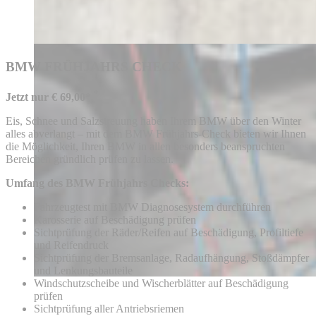
BMW FRÜHJAHRS CHECK
*
Jetzt nur € 69,00*
Eis, Schnee und Salzstreuung haben Ihrem BMW über den Winter
alles abverlangt – mit dem BMW Frühjahrs-Check bieten wir Ihnen
die Möglichkeit, Ihren BMW in allen besonders beanspruchten
Bereichen gründlich prüfen zu lassen.
Umfang des BMW Frühjahrs Checks:
Fahrzeugtest mit BMW Diagnosesystem durchführen
Karosserie auf Beschädigung prüfen
Sichtprüfung der Räder/Reifen auf Beschädigung, Profiltiefe
und Reifendruck
Sichtprüfung der Bremsanlage, Radaufhängung, Stoßdämpfer
und Lenkungsbauteile
Windschutzscheibe und Wischerblätter auf Beschädigung
prüfen
Sichtprüfung aller Antriebsriemen