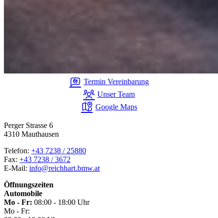
Termin Vereinbarung
Unser Team
Google Maps
Perger Strasse 6
4310 Mauthausen
Telefon:
+43 7238 / 25880
Fax:
+43 7238 / 3672
E-Mail:
info@reichhart.bmw.at
Öffnungszeiten
Automobile
Mo - Fr:
08:00 - 18:00 Uhr
Mo - Fr: