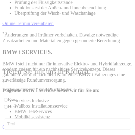
Prüfung der Flüssigkeitsstände
Funktionstest der Außen- und Innenbeleuchtung
Überprüfung der Wisch- und Waschanlage
Online Termin vereinbaren
*
Änderungen und Irrtümer vorbehalten. Etwaige notwendige
Zusatzarbeiten und Materialien gegen gesonderte Berechnung
BMW i SERVICES.
BMW i steht nicht nur für innovative Elektro- und Hybridfahrzeuge,
sondern zudem für ein nachhaltiges Servicekonzept. Dieses
Treten Sie mit uns in Kontakt.
garantiert vor und nach dem Kauf eines BMW i Fahrzeuges eine
zuverlässige Rundumversorgung.
´
Felder mit einem * sind Pflichtfelder
Folgende BMW i Services bieten wir für Sie an:
Frau
Services Inclusive
Wallbox Installationsservice
Herr
BMW TeleServices
Mobilitätsassistenz
Online Termin vereinbaren