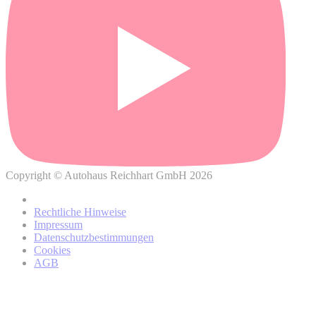
Wo können Sie weitere Informationen über die Verarbeitung
Ihrer personenbezogenen Daten und Ihrer damit
verbundenen Rechte finden?
Copyright © Autohaus Reichhart GmbH 2026
Datenschutzhinweisen
Rechtliche Hinweise
von BMW
Impressum
Datenschutzbestimmungen
Cookies
AGB