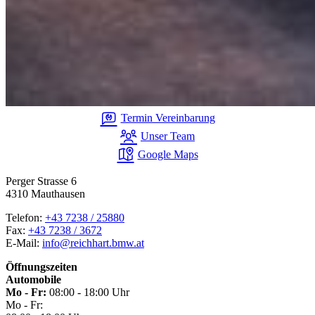
Termin Vereinbarung
Unser Team
Google Maps
Perger Strasse 6
4310 Mauthausen
Telefon:
+43 7238 / 25880
Fax:
+43 7238 / 3672
E-Mail:
info@reichhart.bmw.at
Öffnungszeiten
Automobile
Mo - Fr:
08:00 - 18:00 Uhr
Mo - Fr: