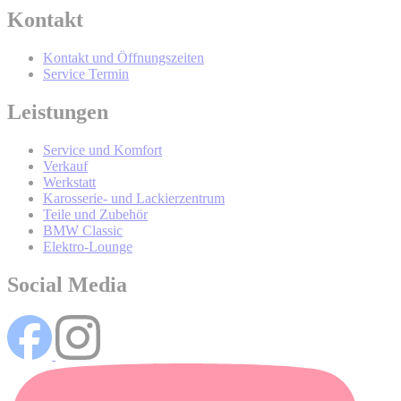
Kontakt
BMW Online-Account
Kontakt und Öffnungszeiten
Service Termin
Wer wird Ihre Daten erhalten und Sie
Leistungen
mit werblicher Kommunikation
Service und Komfort
kontaktieren?
Verkauf
Werkstatt
Karosserie- und Lackierzentrum
Teile und Zubehör
BMW Classic
Elektro-Lounge
Social Media