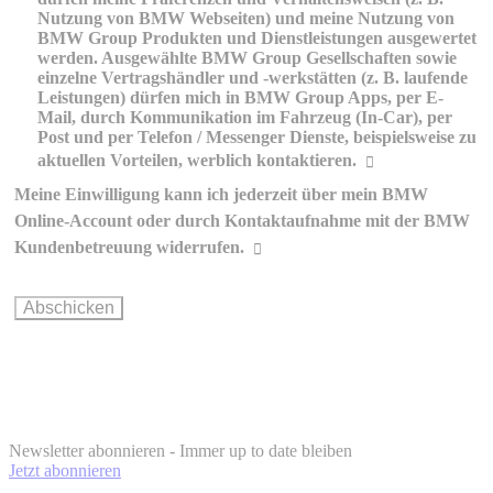
Nutzung von BMW Webseiten) und meine Nutzung von
BMW Group Produkten und Dienstleistungen ausgewertet
werden. Ausgewählte BMW Group Gesellschaften sowie
einzelne Vertragshändler und -werkstätten (z. B. laufende
Leistungen) dürfen mich in BMW Group Apps, per E-
Mail, durch Kommunikation im Fahrzeug (In-Car), per
Post und per Telefon / Messenger Dienste, beispielsweise zu
aktuellen Vorteilen, werblich kontaktieren.
Meine Einwilligung kann ich jederzeit über mein BMW
Erklärungen zur werblichen
Online-Account oder durch Kontaktaufnahme mit der BMW
Kommunikation und Personalisierung
Kundenbetreuung widerrufen.
Wie können Sie Ihre Einwilligung ändern oder widerrufen?
BMW Online-
Account
info@bmw.at
Newsletter abonnieren - Immer up to date bleiben
Jetzt abonnieren