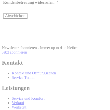
Kommunikation und Personalisierung
Kundenbetreuung widerrufen.
Wie können Sie Ihre Einwilligung ändern oder widerrufen?
BMW Online-
Account
info@bmw.at
Newsletter abonnieren - Immer up to date bleiben
Jetzt abonnieren
Kontakt
BMW Online-Account
Kontakt und Öffnungszeiten
Service Termin
Wer wird Ihre Daten erhalten und Sie
Leistungen
mit werblicher Kommunikation
Service und Komfort
kontaktieren?
Verkauf
Werkstatt