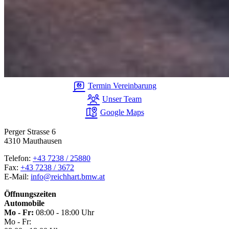
Termin Vereinbarung
Unser Team
Google Maps
Perger Strasse 6
4310 Mauthausen
Telefon:
+43 7238 / 25880
Fax:
+43 7238 / 3672
E-Mail:
info@reichhart.bmw.at
Öffnungszeiten
Automobile
Mo - Fr:
08:00 - 18:00 Uhr
Mo - Fr: