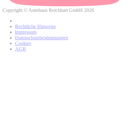
verbundenen Rechte finden?
Copyright © Autohaus Reichhart GmbH 2026
Datenschutzhinweisen
Rechtliche Hinweise
von BMW
Impressum
Datenschutzbestimmungen
Cookies
AGB
BMW Online-Account
regionalen Partner